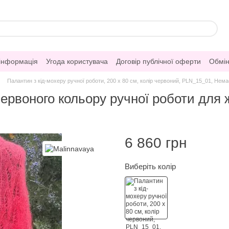
 інформація
Угода користувача
Договір публічної оферти
Обмін
Палантин з кід-мохеру ручної роботи, 200 х 80 см, колір червоний, PLN_15_01, Нема
ервоного кольору ручної роботи для 
6 860 грн
Виберіть колір