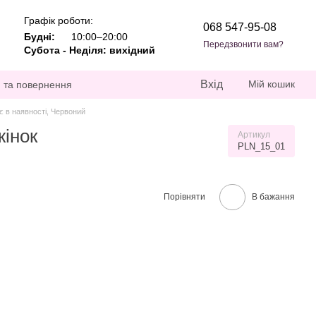
Графік роботи:
068 547-95-08
Будні:
10:00–20:00
Передзвонити вам?
Субота - Неділя: вихідний
Вхід
Мій кошик
 та повернення
є в наявності, Червоний
жінок
Артикул
PLN_15_01
Порівняти
В бажання