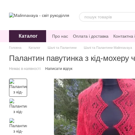
Перейти до основного контенту
Каталог
Про нас
Оплата і доставка
Контактна
Відгуки про магазин
Головна
Каталог
Шалі та Палантини
Шалі та Палантини Malinnavaya
Палантин павутинка з кід-мохеру ч
Немає в наявності
Написати відгук