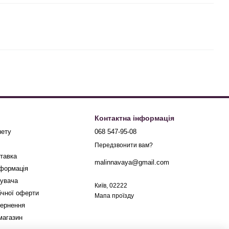
Контактна інформація
нету
068 547-95-08
Передзвонити вам?
ставка
malinnavaya@gmail.com
нформація
тувача
Київ, 02222
ічної оферти
Мапа проїзду
вернення
магазин