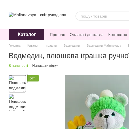
Перейти до основного контенту
Каталог
Про нас
Оплата і доставка
Контактна
Відгуки про магазин
Головна
Каталог
Іграшки
Ведмедики
Ведмедики Malinnavaya
Ведмедик, плюшева іграшка ручно
В наявності
Написати відгук
ХІТ