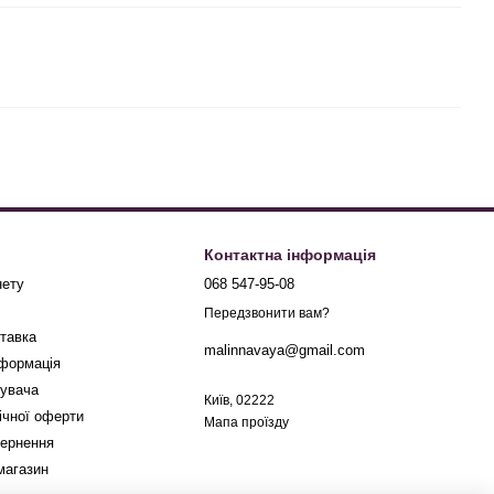
Контактна інформація
нету
068 547-95-08
Передзвонити вам?
ставка
malinnavaya@gmail.com
нформація
тувача
Київ, 02222
ічної оферти
Мапа проїзду
вернення
магазин